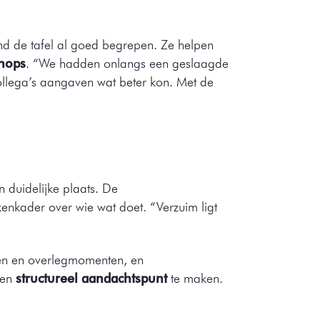
nd de tafel al goed begrepen. Ze helpen
shops
. “We hadden onlangs een geslaagde
collega’s aangaven wat beter kon. Met de
 duidelijke plaats. De
nkader over wie wat doet. “Verzuim ligt
sen en overlegmomenten, en
een
structureel aandachtspunt
te maken.