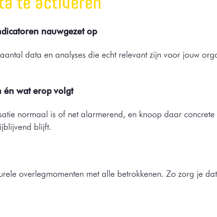
ta te activeren
indicatoren nauwgezet op
antal data en analyses die echt relevant zijn voor jouw orga
n én wat erop volgt
atie normaal is of net alarmerend, en knoop daar concrete a
blijvend blijft.
turele overlegmomenten met alle betrokkenen. Zo zorg je dat 