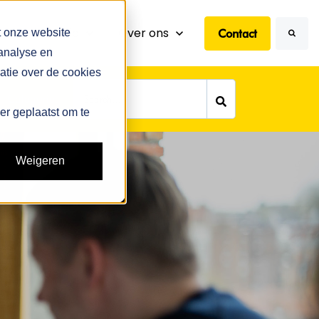
Search
Show submenu for Kennis en info
Kennis en info
Show submenu for Over ons
Over ons
Contact
t onze website
 analyse en
atie over de cookies
Categories
ser geplaatst om te
Weigeren