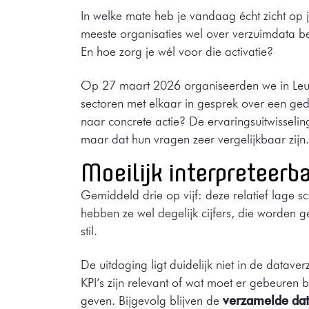
In welke mate heb je vandaag écht zicht op 
meeste organisaties wel over verzuimdata bes
En hoe zorg je wél voor die activatie?
Op 27 maart 2026 organiseerden we in Leuve
sectoren met elkaar in gesprek over een gede
naar concrete actie? De ervaringsuitwisseli
maar dat hun vragen zeer vergelijkbaar zijn
Moeilijk inte
rpret
eerba
Gemiddeld drie op vijf: deze relatief lage s
hebben ze wel degelijk cijfers, die worde
stil.
De uitdaging ligt duidelijk niet in de dataver
KPI’s zijn relevant of wat moet er gebeure
geven. Bijgevolg blijven de
verzamelde dat