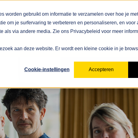
Show submenu for Oplossingen
Oplossingen
Show submenu for Ons platform
Ons platform
Tarieven
es worden gebruikt om informatie te verzamelen over hoe je me
e om je surfervaring te verbeteren en personaliseren, en voor
als via andere media. Zie ons Privacybeleid voor meer inform
e bezoek aan deze website. Er wordt een kleine cookie in je brow
Cookie-instellingen
Accepteren