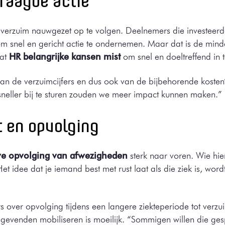
raagde actie
om verzuim nauwgezet op te volgen. Deelnemers die investeer
 om snel en gericht actie te ondernemen. Maar dat is de mind
dat
HR belangrijke kansen mist
om snel en doeltreffend in t
an de verzuimcijfers en dus ook van de bijbehorende kosten”
neller bij te sturen zouden we meer impact kunnen maken.”
t en opvolging
ve opvolging van afwezigheden
sterk naar voren. Wie hier 
et idee dat je iemand best met rust laat als die ziek is, w
over opvolging tijdens een langere ziekteperiode tot verz
ggevenden mobiliseren is moeilijk. “Sommigen willen die ges