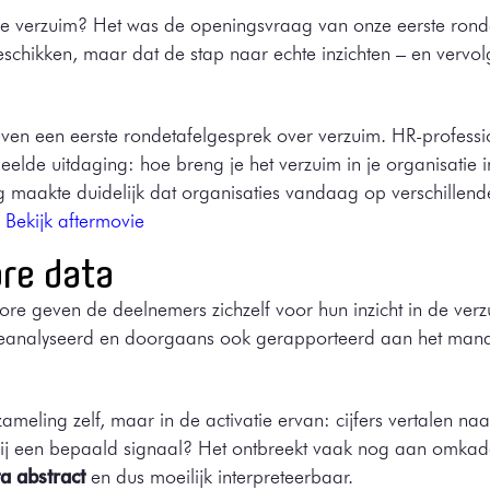
je verzuim? Het was de openingsvraag van onze eerste rondet
chikken, maar dat de stap naar echte inzichten – en vervolg
n een eerste rondetafelgesprek over verzuim. HR-profession
elde uitdaging: hoe breng je het verzuim in je organisatie i
ng maakte duidelijk dat organisaties vandaag op verschillen
.
Bekijk aftermovie
re data
core geven de deelnemers zichzelf voor hun inzicht in de ver
n geanalyseerd en doorgaans ook gerapporteerd aan het man
zameling zelf, maar in de activatie ervan: cijfers vertalen naa
n bij een bepaald signaal? Het ontbreekt vaak nog aan omka
a abstract
en dus moeilijk interpreteerbaar.