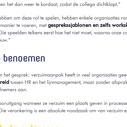
n het dan weer te kordaat, zodat de collega dichtklapt.”
bben om deze rol te spelen, hebben enkele organisaties ro
 manier te voeren, met
gesprekssjablonen en zelfs work
 “Die speelden telkens eerst hoe het niet moet, waarna onze 
euw.”
n benoemen
n het gesprek: verzuimaanpak heeft in veel organisaties geen
reid
tussen HR en het lijnmanagement, maar zonder afsprake
elnemers aan.
ooruitgang wanneer ze verzuim een plaats geven in proces
 Die verankering is een absolute noodzaak om van verzuim 