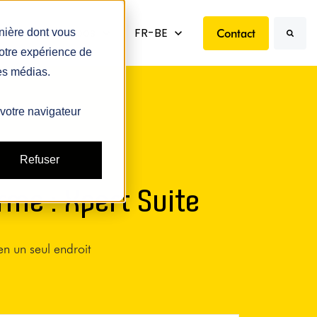
enu for Ressources
s
Show submenu for À propos
À propos
Show submenu for translations
FR-BE
Contact
anière dont vous
votre expérience de
Search
res médias.
 votre navigateur
Refuser
rme : Xpert Suite
n un seul endroit