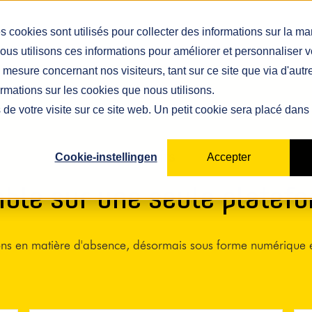
Show submenu for Solutions
Solutions
Show submenu for Plateforme
Plateforme
Tarifs
Show subm
Ressource
s cookies sont utilisés pour collecter des informations sur la m
ous utilisons ces informations pour améliorer et personnaliser 
mesure concernant nos visiteurs, tant sur ce site que via d'aut
ormations sur les cookies que nous utilisons.
 de votre visite sur ce site web. Un petit cookie sera placé dans
Tarifs
Cookie-instellingen
Accepter
ble sur une seule platefo
ions en matière d'absence, désormais sous forme numérique e