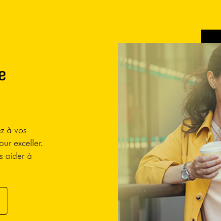
e
ez à vos
our exceller.
s aider à