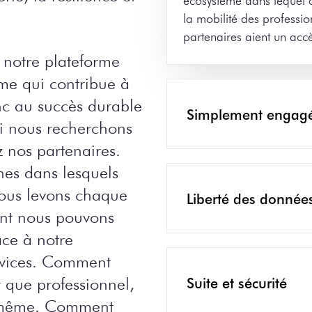
la mobilité des professio
partenaires aient un accè
er notre plateforme
ème qui contribue à
nc au succès durable
Simplement engag
oi nous recherchons
 nos partenaires.
es dans lesquels
ous levons chaque
Liberté des donnée
nt nous pouvons
râce à notre
ervices. Comment
 que professionnel,
Suite et sécurité
us-même. Comment