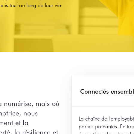
ais tout au long de leur vie.
Connectés ensemb
e numérise, mais où
motrice, nous
La chaîne de l'employabi
ment et la
parties prenantes. En tr
té, la résilience et
écosystème dans lequel c