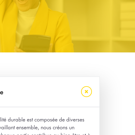
le
lité durable est composée de diverses
availlant ensemble, nous créons un
haque partie contribue au bien-être et à