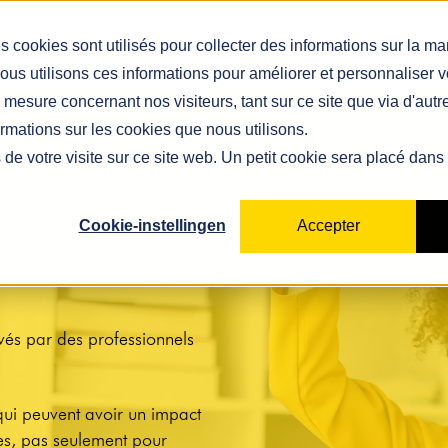
Show submenu for Solutions
Solutions
Show submenu for Plateforme
Plateforme
Tarifs
Show subm
Ressource
s cookies sont utilisés pour collecter des informations sur la m
ous utilisons ces informations pour améliorer et personnaliser 
mesure concernant nos visiteurs, tant sur ce site que via d'aut
ormations sur les cookies que nous utilisons.
 de votre visite sur ce site web. Un petit cookie sera placé dans
Cookie-instellingen
Accepter
és par des professionnels
 qui peuvent avoir un impact
res, pas seulement pour